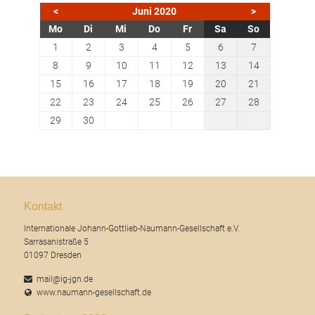
<
Juni 2020
>
ntag
enstag
ttwoch
nnerstag
eitag
mstag
nntag
Mo
Di
Mi
Do
Fr
Sa
So
1
2
3
4
5
6
7
8
9
10
11
12
13
14
15
16
17
18
19
20
21
22
23
24
25
26
27
28
29
30
Kontakt
Internationale Johann-Gottlieb-Naumann-Gesellschaft e.V.
Sarrasanistraße 5
01097 Dresden
mail@ig-jgn.de
www.naumann-gesellschaft.de