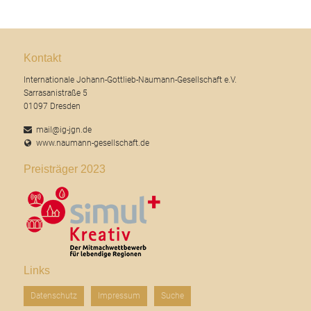
Kontakt
Internationale Johann-Gottlieb-Naumann-Gesellschaft e.V.
Sarrasanistraße 5
01097 Dresden
mail@ig-jgn.de
www.naumann-gesellschaft.de
Preisträger 2023
Links
Navigation
Datenschutz
Impressum
Suche
überspringen