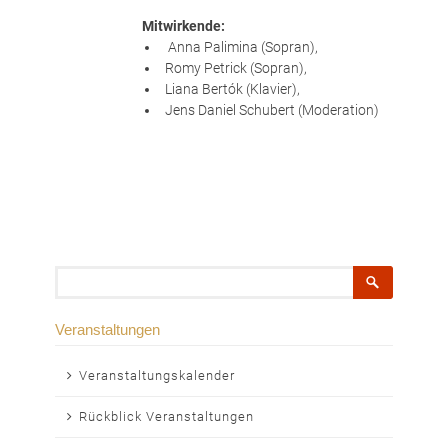
Mitwirkende:
Anna Palimina (Sopran),
Romy Petrick (Sopran),
Liana Bertók (Klavier),
Jens Daniel Schubert (Moderation)
Suchbegriffe
Veranstaltungen
Navigation
Veranstaltungskalender
überspringen
Rückblick Veranstaltungen