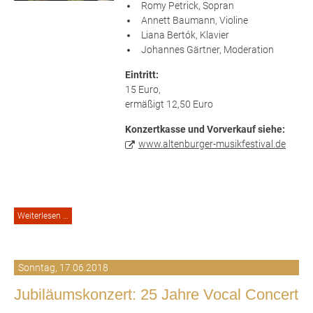
Romy Petrick, Sopran
Annett Baumann, Violine
Liana Bertók, Klavier
Johannes Gärtner, Moderation
Eintritt:
15 Euro,
ermäßigt 12,50 Euro
Konzertkasse und Vorverkauf siehe:
www.altenburger-musikfestival.de
Konzert:
Weiterlesen …
Wer
zum
Teufel
ist
Sonntag,
17.06.2018
Naumann?
Jubiläumskonzert: 25 Jahre Vocal Concert