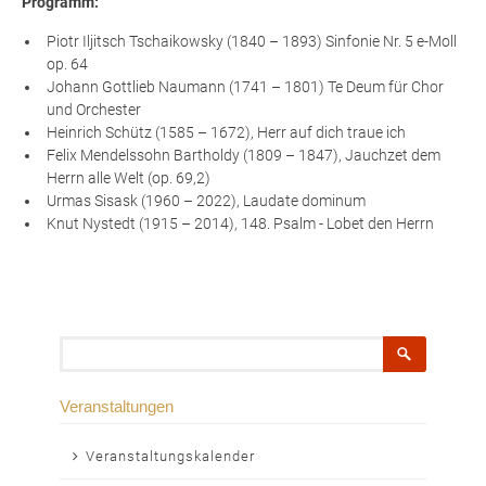
Programm:
Piotr Iljitsch Tschaikowsky (1840 – 1893) Sinfonie Nr. 5 e-Moll
op. 64
Johann Gottlieb Naumann (1741 – 1801) Te Deum für Chor
und Orchester
Heinrich Schütz (1585 – 1672), Herr auf dich traue ich
Felix Mendelssohn Bartholdy (1809 – 1847), Jauchzet dem
Herrn alle Welt (op. 69,2)
Urmas Sisask (1960 – 2022), Laudate dominum
Knut Nystedt (1915 – 2014), 148. Psalm - Lobet den Herrn
Suchbegriffe
Veranstaltungen
Navigation
Veranstaltungskalender
überspringen