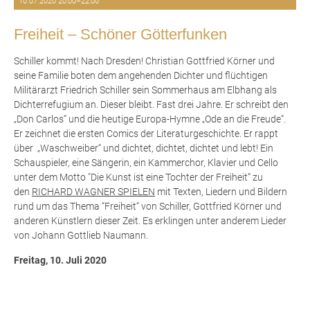
10.07.2020 20:00–22:00
Freiheit – Schöner Götterfunken
Schiller kommt! Nach Dresden! Christian Gottfried Körner und
seine Familie boten dem angehenden Dichter und flüchtigen
Militärarzt Friedrich Schiller sein Sommerhaus am Elbhang als
Dichterrefugium an. Dieser bleibt. Fast drei Jahre. Er schreibt den
„Don Carlos“ und die heutige Europa-Hymne „Ode an die Freude“.
Er zeichnet die ersten Comics der Literaturgeschichte. Er rappt
über „Waschweiber“ und dichtet, dichtet, dichtet und lebt! Ein
Schauspieler, eine Sängerin, ein Kammerchor, Klavier und Cello
unter dem Motto "Die Kunst ist eine Tochter der Freiheit“ zu
den
RICHARD WAGNER SPIELEN
mit Texten, Liedern und Bildern
rund um das Thema “Freiheit“ von Schiller, Gottfried Körner und
anderen Künstlern dieser Zeit. Es erklingen unter anderem Lieder
von Johann Gottlieb Naumann.
Freitag, 10. Juli 2020